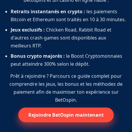
betospins et un casino en ligne fiable :
Retraits instantanés en crypto :
les paiements
Bitcoin et Ethereum sont traités en 10 à 30 minutes.
Jeux exclusifs :
Chicken Road, Rabbit Road et
d'autres crash-games sont disponibles aux
meilleurs RTP.
Bonus crypto majorés :
le Boost Cryptomonnaies
peut atteindre 300% selon le dépôt.
Prêt à rejoindre ? Parcours ce guide complet pour
comprendre les jeux, les bonus et les méthodes de
paiement afin de maximiser ton expérience sur
BetOspin.
Rejoindre BetOspin maintenant