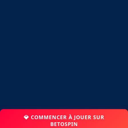
💎 COMMENCER À JOUER SUR
BETOSPIN