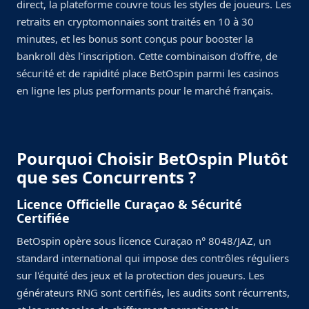
direct, la plateforme couvre tous les styles de joueurs. Les
retraits en cryptomonnaies sont traités en 10 à 30
minutes, et les bonus sont conçus pour booster la
bankroll dès l'inscription. Cette combinaison d'offre, de
sécurité et de rapidité place BetOspin parmi les casinos
en ligne les plus performants pour le marché français.
Pourquoi Choisir BetOspin Plutôt
que ses Concurrents ?
Licence Officielle Curaçao & Sécurité
Certifiée
BetOspin opère sous licence Curaçao n° 8048/JAZ, un
standard international qui impose des contrôles réguliers
sur l'équité des jeux et la protection des joueurs. Les
générateurs RNG sont certifiés, les audits sont récurrents,