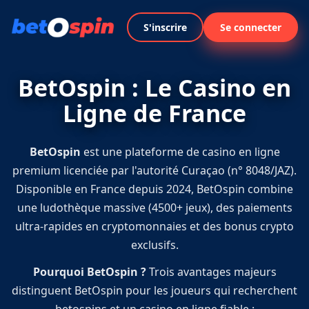
S'inscrire
Se connecter
BetOspin : Le Casino en
Ligne de France
BetOspin
est une plateforme de casino en ligne
premium licenciée par l'autorité Curaçao (n° 8048/JAZ).
Disponible en France depuis 2024, BetOspin combine
une ludothèque massive (4500+ jeux), des paiements
ultra-rapides en cryptomonnaies et des bonus crypto
exclusifs.
Pourquoi BetOspin ?
Trois avantages majeurs
distinguent BetOspin pour les joueurs qui recherchent